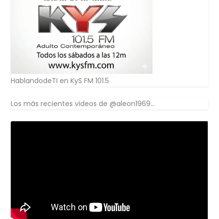
HablandodeTI en KyS FM 101.5
Los más recientes videos de @aleon1969...