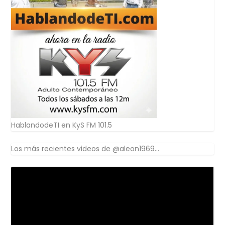
HablandodeTI en KyS FM 101.5
Los más recientes videos de @aleon1969...