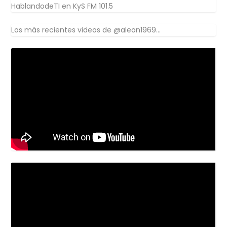
HablandodeTI en KyS FM 101.5
Los más recientes videos de @aleon1969...