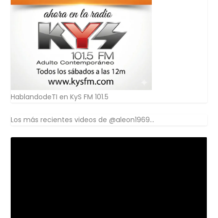
HablandodeTI en KyS FM 101.5
Los más recientes videos de @aleon1969...