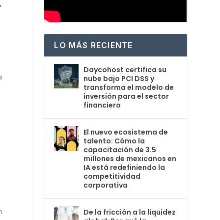
r
LO MÁS RECIENTE
Daycohost certifica su
e
nube bajo PCI DSS y
transforma el modelo de
inversión para el sector
financiero
El nuevo ecosistema de
talento: Cómo la
capacitación de 3.5
millones de mexicanos en
IA está redefiniendo la
competitividad
corporativa
a
n
De la fricción a la liquidez