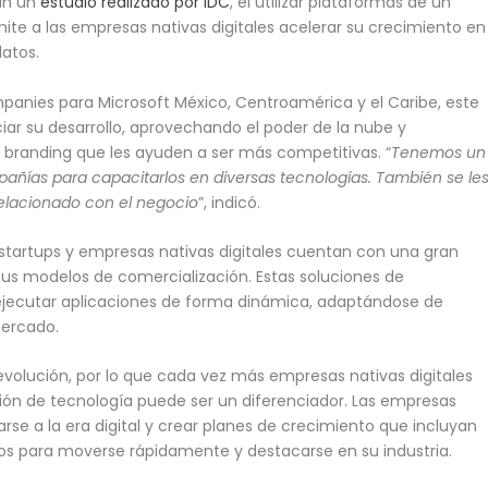
gún un
estudio realizado por IDC
, el utilizar plataformas de un
ite a las empresas nativas digitales acelerar su crecimiento en
datos.
ompanies para Microsoft México, Centroamérica y el Caribe, este
ar su desarrollo, aprovechando el poder de la nube y
branding que les ayuden a ser más competitivas. “
Tenemos un
añías para capacitarlos en diversas tecnologías. También se le
elacionado con el negocio
”, indicó.
 startups y empresas nativas digitales cuentan con una gran
sus modelos de comercialización. Estas soluciones de
 ejecutar aplicaciones de forma dinámica, adaptándose de
mercado.
volución, por lo que cada vez más empresas nativas digitales
ón de tecnología puede ser un diferenciador. Las empresas
se a la era digital y crear planes de crecimiento que incluyan
os para moverse rápidamente y destacarse en su industria.