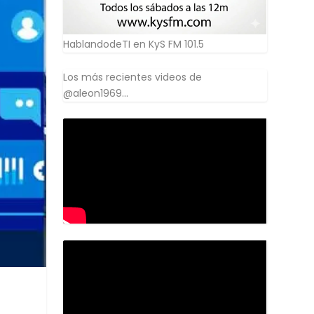
HablandodeTI en KyS FM 101.5
Los más recientes videos de
@aleon1969...