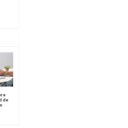
ara
d de
en