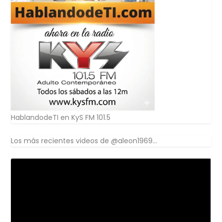
HablandodeTI en KyS FM 101.5
Los más recientes videos de @aleon1969...