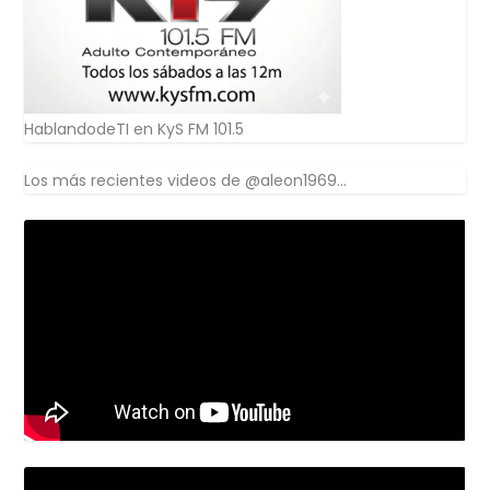
HablandodeTI en KyS FM 101.5
Los más recientes videos de @aleon1969...