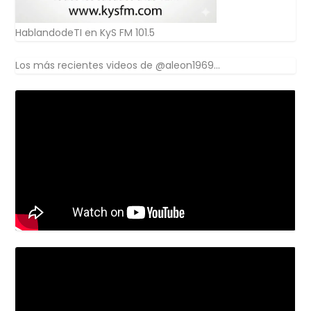
HablandodeTI en KyS FM 101.5
Los más recientes videos de @aleon1969...