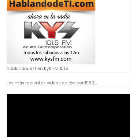
HablandodeTI en KyS FM 101.5
Los más recientes videos de @aleon1969...