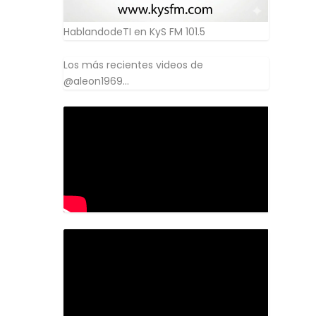
HablandodeTI en KyS FM 101.5
Los más recientes videos de
@aleon1969...